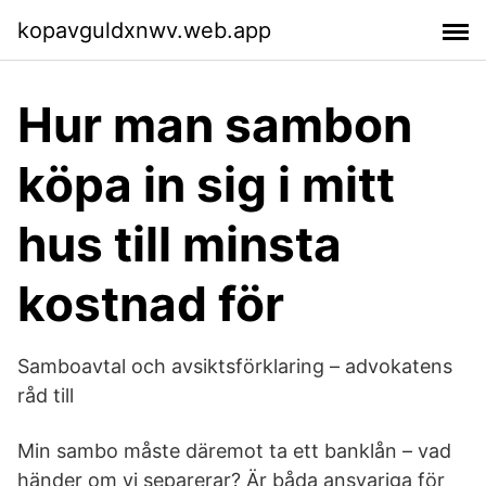
kopavguldxnwv.web.app
Hur man sambon
köpa in sig i mitt
hus till minsta
kostnad för
Samboavtal och avsiktsförklaring – advokatens
råd till
Min sambo måste däremot ta ett banklån – vad
händer om vi separerar? Är båda ansvariga för