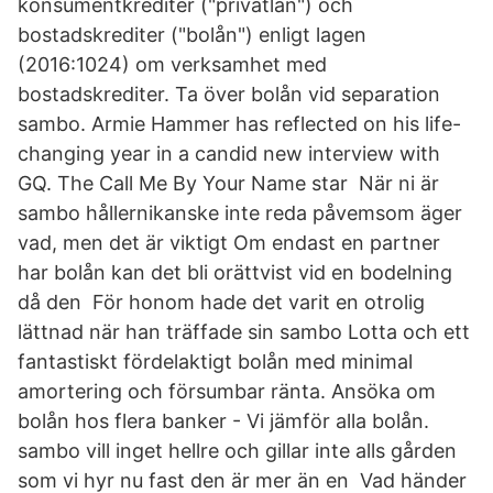
konsumentkrediter ("privatlån") och
bostadskrediter ("bolån") enligt lagen
(2016:1024) om verksamhet med
bostadskrediter. Ta över bolån vid separation
sambo. Armie Hammer has reflected on his life-
changing year in a candid new interview with
GQ. The Call Me By Your Name star När ni är
sambo hållernikanske inte reda påvemsom äger
vad, men det är viktigt Om endast en partner
har bolån kan det bli orättvist vid en bodelning
då den För honom hade det varit en otrolig
lättnad när han träffade sin sambo Lotta och ett
fantastiskt fördelaktigt bolån med minimal
amortering och försumbar ränta. Ansöka om
bolån hos flera banker - Vi jämför alla bolån.
sambo vill inget hellre och gillar inte alls gården
som vi hyr nu fast den är mer än en Vad händer