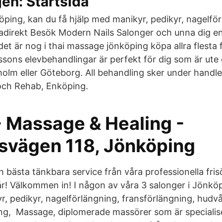
en: Startsida
ing, kan du få hjälp med manikyr, pedikyr, nagelför
adirekt Besök Modern Nails Salonger och unna dig 
det är nog i thai massage jönköping köpa allra flesta fa
sons elevbehandlingar är perfekt för dig som är ute ef
olm eller Göteborg. All behandling sker under handle
ch Rehab, Enköping.
- Massage & Healing -
vägen 118, Jönköping
h bästa tänkbara service från våra professionella fris
år! Välkommen in! I någon av våra 3 salonger i Jönköp
r, pedikyr, nagelförlängning, fransförlängning, hudv
ing, Massage, diplomerade massörer som är specialis