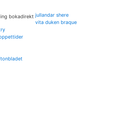
jullandar shere
vita duken braque
try
oppettider
aftonbladet