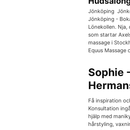
Hudsalong
Jönköping Jönköp
Jönköping - Bok
Lönekollen. Nja, 
som startar Axels
massage i Stockh
Equus Massage o
Sophie 
Hermans
Få inspiration oc
Konsultation ing
hjälp med maniky
hårstyling, vaxn