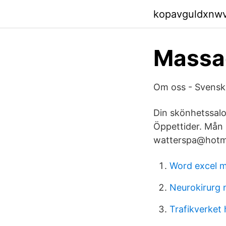
kopavguldxnw
Massag
Om oss - Svensk
Din skönhetssal
Öppettider. Mån 
watterspa@hotma
Word excel m
Neurokirurg 
Trafikverket 