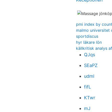
pmi index by coun
malmo universitet 
sportdiscus
hyr läkare lön
källkritisk analys 
QJqs
SEaPZ
udml
fifL
KTwr
mJ