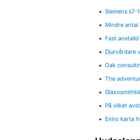
Siemens s7-
Mindre antal
Fast anstalld
Djurvårdare 
Oak consulti
The adventur
Glaxosmithkl
På vilket avs
Eniro karta h