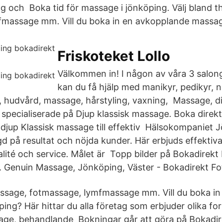
g och Boka tid för massage i jönköping. Välj bland 
fmassage mm. Vill du boka in en avkopplande massag
Friskoteket Lollo
Välkommen in! I någon av våra 3 salong
kan du få hjälp med manikyr, pedikyr, 
, hudvård, massage, hårstyling, vaxning, Massage, 
specialiserade på Djup klassisk massage. Boka direkt 
n djup Klassisk massage till effektiv Hälsokompaniet 
 på resultat och nöjda kunder. Här erbjuds effektiv
lité och service. Målet är Topp bilder på Bokadirekt
. Genuin Massage, Jönköping, Väster - Bokadirekt Fo
assage, fotmassage, lymfmassage mm. Vill du boka i
ing? Här hittar du alla företag som erbjuder olika f
age, behandlande Bokningar går att göra på Bokadir