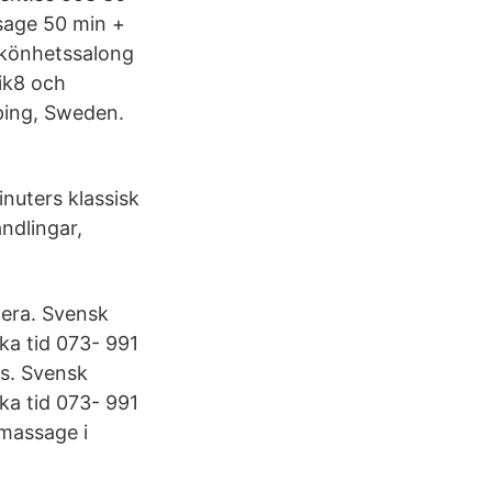
ssage 50 min +
 skönhetssalong
ik8 och
ping, Sweden.
nuters klassisk
ndlingar,
era. Svensk
a tid 073- 991
s. Svensk
a tid 073- 991
massage i