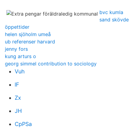
bvc kumla
sand skövde
öppettider
helen sjöholm umeå
ub referenser harvard
jenny fors
kung arturs o
georg simmel contribution to sociology
Vuh
lF
Zx
JH
CpPSa