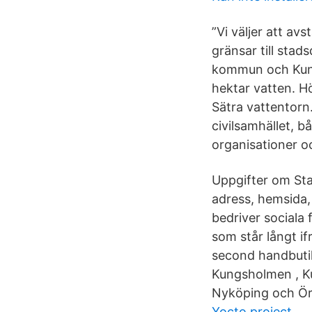
”Vi väljer att a
gränsar till sta
kommun och Kung
hektar vatten. H
Sätra vattentorn
civilsamhället, b
organisationer o
Uppgifter om St
adress, hemsida,
bedriver sociala
som står långt if
second handbutik
Kungsholmen , Ku
Nyköping och Ör
Yocto project