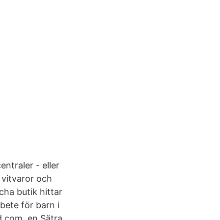
traler - eller
 vitvaror och
cha butik hittar
rbete för barn i
.com. en Sätra.