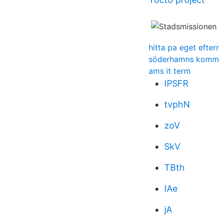
hitta pa eget efte
söderhamns kommu
ams it term
IPSFR
tvphN
zoV
SkV
TBth
IAe
jA