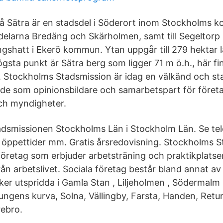
vstå Sätra är en stadsdel i Söderort inom Stockholms
dsdelarna Bredäng och Skärholmen, samt till Segeltorp
shatt i Ekerö kommun. Ytan uppgår till 279 hektar 
ögsta punkt är Sätra berg som ligger 71 m ö.h., här f
. Stockholms Stadsmission är idag en välkänd och sta
åde som opinionsbildare och samarbetspart för företag
ch myndigheter.
adsmissionen Stockholms Län i Stockholm Län. Se t
 öppettider mm. Gratis årsredovisning. Stockholms 
 företag som erbjuder arbetsträning och praktikplatse
rån arbetslivet. Sociala företag består bland annat av e
er utspridda i Gamla Stan , Liljeholmen , Södermalm 
ngens kurva, Solna, Vällingby, Farsta, Handen, Retun
ebro.