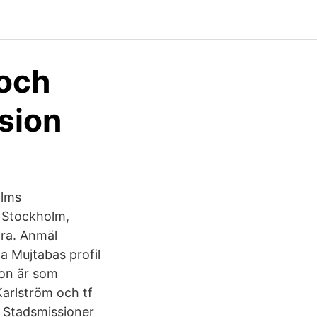
 och
sion
olms
a Stockholm,
tra. Anmäl
a Mujtabas profil
on är som
arlström och tf
s Stadsmissioner