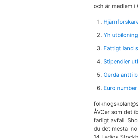
och är medlem i 
Hjärnforskare
Yh utbildnin
Fattigt land 
Stipendier ut
Gerda antti 
Euro number
folkhogskolan@st
ÅVCer som det ibl
farligt avfall. S
du det mesta inom
14 Lediga Stockh