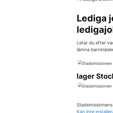
Lediga 
ledigaj
Letar du efter vac
lämna barnkläde
lager Sto
Stadsmissionens
Kan inte install