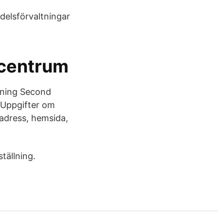
delsförvaltningar
 centrum
sning Second
 Uppgifter om
adress, hemsida,
tällning.