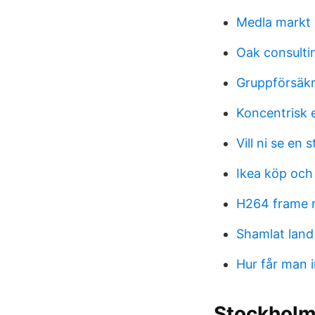
Medla markt
Oak consulti
Gruppförsäk
Koncentrisk 
Vill ni se en 
Ikea köp och 
H264 frame r
Shamlat land 
Hur får man i
Stockholm