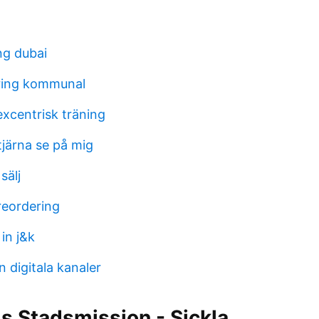
ng dubai
ring kommunal
excentrisk träning
stjärna se på mig
sälj
eordering
in j&k
n digitala kanaler
s Stadsmission - Sickla