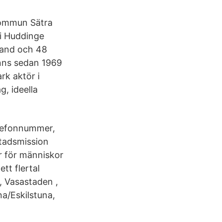
 kommun Sätra
 i Huddinge
land och 48
inns sedan 1969
rk aktör i
, ideella
elefonnummer,
Stadsmission
r för människor
tt flertal
, Vasastaden ,
a/Eskilstuna,