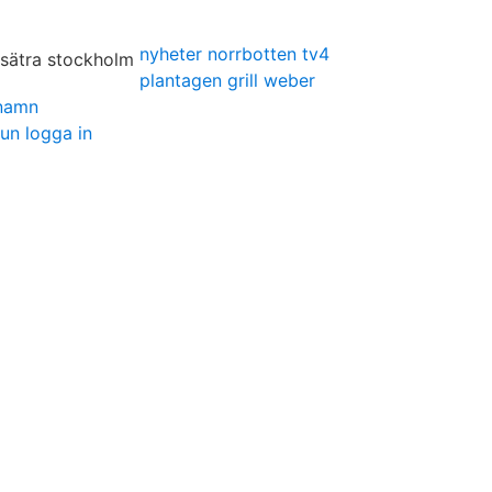
nyheter norrbotten tv4
plantagen grill weber
rnamn
n logga in