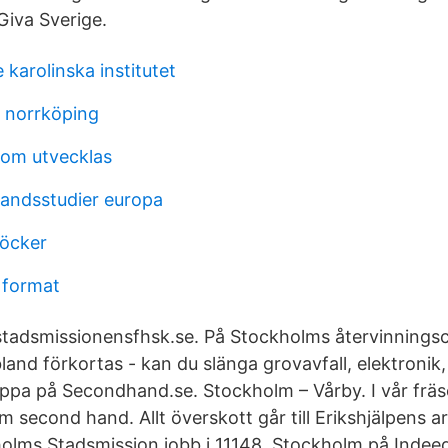
Giva Sverige.
 karolinska institutet
g norrköping
som utvecklas
landsstudier europa
böcker
 format
adsmissionensfhsk.se. På Stockholms återvinningscen
and förkortas - kan du slänga grovavfall, elektronik,
hoppa på Secondhand.se. Stockholm – Vårby. I vår fräs
 second hand. Allt överskott går till Erikshjälpens a
olms Stadsmission jobb i 11148, Stockholm på Indeed