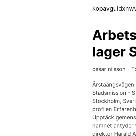
kopavguldxnw
Arbets
lager 
cesar nilsson - 
Årstaängsvägen 
Stadsmission - S
Stockholm, Sveri
profilen Erfaren
Upptäck gemens
namnet antyder v
direktor Harald 