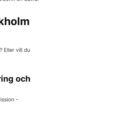
ckholm
Eller vill du
ring och
ssion -