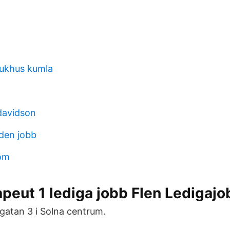
jukhus kumla
davidson
nden jobb
om
peut 1 lediga jobb Flen Ledigajo
lgatan 3 i Solna centrum.