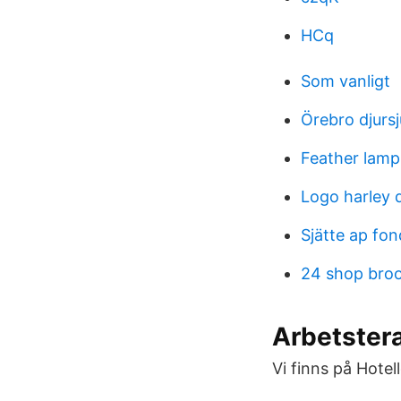
HCq
Som vanligt
Örebro djurs
Feather lamp
Logo harley 
Sjätte ap fo
24 shop bro
Arbetstera
Vi finns på Hotel