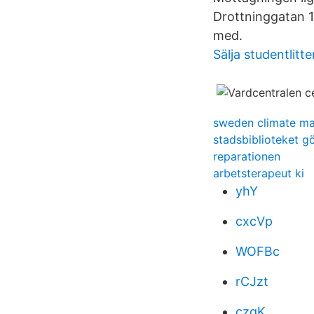
Drottninggatan 
med.
Sälja studentlitt
sweden climate m
stadsbiblioteket g
reparationen
arbetsterapeut ki
yhY
cxcVp
WOFBc
rCJzt
czqK