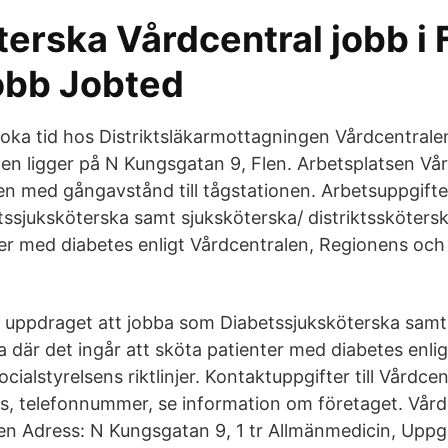
erska Vårdcentral jobb i 
jobb Jobted
boka tid hos Distriktsläkarmottagningen Vårdcentral
en ligger på N Kungsgatan 9, Flen. Arbetsplatsen Vår
len med gångavstånd till tågstationen. Arbetsuppgifte
ssjuksköterska samt sjuksköterska/ distriktsskötersk
ter med diabetes enligt Vårdcentralen, Regionens och
I uppdraget att jobba som Diabetssjuksköterska samt
a där det ingår att sköta patienter med diabetes enli
ialstyrelsens riktlinjer. Kontaktuppgifter till Vårdce
s, telefonnummer, se information om företaget. Vård
en Adress: N Kungsgatan 9, 1 tr Allmänmedicin, Uppgi