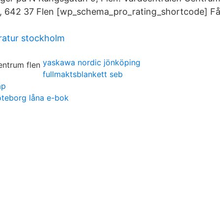
1, 642 37 Flen [wp_schema_pro_rating_shortcode] Få
eratur stockholm
yaskawa nordic jönköping
fullmaktsblankett seb
ap
öteborg låna e-bok