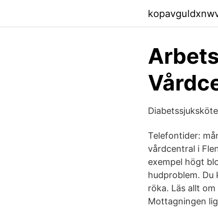
kopavguldxnw
Arbets
Vårdce
Diabetssjuksköte
Telefontider: må
vårdcentral i Fle
exempel högt blo
hudproblem. Du ka
röka. Läs allt o
Mottagningen lig