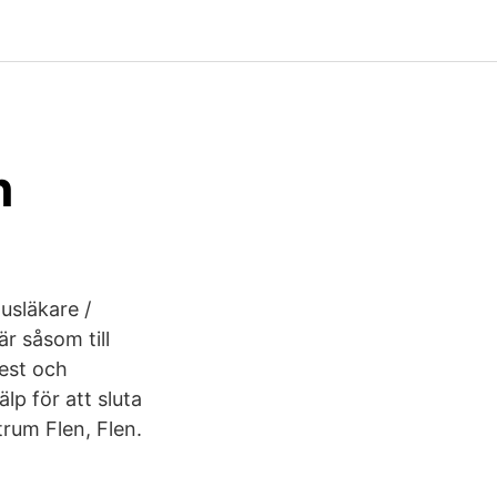
n
usläkare /
r såsom till
gest och
lp för att sluta
rum Flen, Flen.