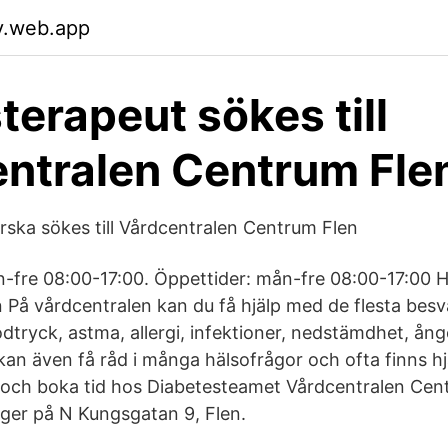
v.web.app
terapeut sökes till
ntralen Centrum Fle
rska sökes till Vårdcentralen Centrum Flen
n-fre 08:00-17:00. Öppettider: mån-fre 08:00-17:00 H
n På vårdcentralen kan du få hjälp med de flesta besvä
dtryck, astma, allergi, infektioner, nedstämdhet, ån
n även få råd i många hälsofrågor och ofta finns hjä
m och boka tid hos Diabetesteamet Vårdcentralen Cent
ger på N Kungsgatan 9, Flen.