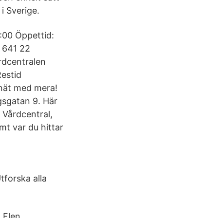
i Sverige.
:00 Öppettid:
 641 22
rdcentralen
Restid
snät med mera!
gsgatan 9. Här
 Vårdcentral,
t var du hittar
tforska alla
 Flen,