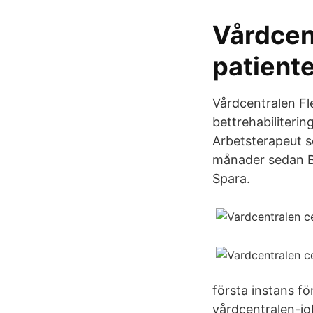
Vårdcent
patient
Vårdcentralen Fl
bettrehabiliterin
Arbetsterapeut s
månader sedan Bl
Spara.
första instans fö
vårdcentralen-job