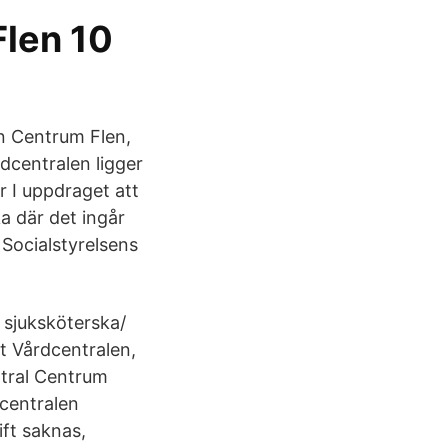
Flen 10
en Centrum Flen,
dcentralen ligger
r I uppdraget att
a där det ingår
 Socialstyrelsens
 sjuksköterska/
gt Vårdcentralen,
ntral Centrum
centralen
ft saknas,