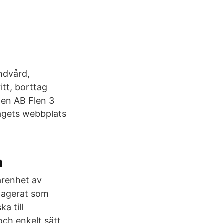
ndvård,
itt, borttag
len AB Flen 3
tagets webbplats
n
arenhet av
 agerat som
a till
och enkelt sätt