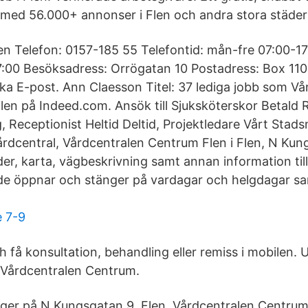
b med 56.000+ annonser i Flen och andra stora städer 
en Telefon: 0157-185 55 Telefontid: mån-fre 07:00-17
:00 Besöksadress: Orrögatan 10 Postadress: Box 110
ka E-post. Ann Claesson Titel: 37 lediga jobb som Vå
Flen på Indeed.com. Ansök till Sjuksköterskor Betald 
, Receptionist Heltid Deltid, Projektledare Vårt Stad
årdcentral, Vårdcentralen Centrum Flen i Flen, N Kun
der, karta, vägbeskrivning samt annan information till
 de öppnar och stänger på vardagar och helgdagar sam
e 7-9
 få konsultation, behandling eller remiss i mobilen. U
å Vårdcentralen Centrum.
ger på N Kungsgatan 9, Flen. Vårdcentralen Centrum