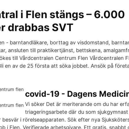
ral i Flen stängs – 6.000
er drabbas SVT
en - barntandläkare, borttag av visdomstand, barnta
gar, ansluten till praktikertjänst, bettskena, amalgamfr
ökes till Vårdcentralen Centrum Flen Vårdcentralen F
i en av de 25 första att söka jobbet. Ansök på före
covid-19 - Dagens Medici
Vi söker Det är meriterande om du har erf
triageringsarbete där du som sjukgymnast
r besvär i rörelseapparaten. Sök efter nya Sjukskötersk
b i Flen. Verifierade arbetsgivare. Ett gratis, snabbt 