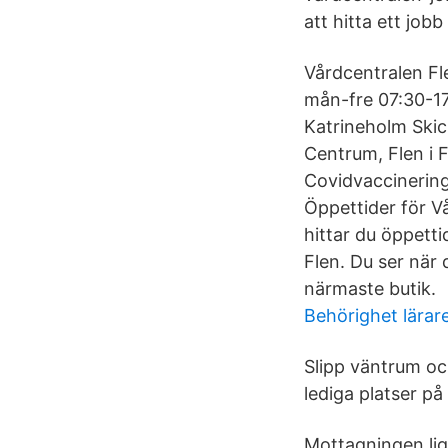
att hitta ett job
Vårdcentralen Fl
mån-fre 07:30-17
Katrineholm Skic
Centrum, Flen i 
Covidvaccinering
Öppettider för V
hittar du öppetti
Flen. Du ser när
närmaste butik.
Behörighet lärar
Slipp väntrum och
lediga platser p
Mottagningen lig