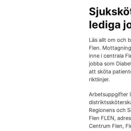
Sjuksköt
lediga 
Läs allt om och 
Flen. Mottagning
inne i centrala F
jobba som Diabet
att sköta patien
riktlinjer.
Arbetsuppgifter 
distriktsskötersk
Regionens och Soc
Flen FLEN, adres
Centrum Flen, Fl