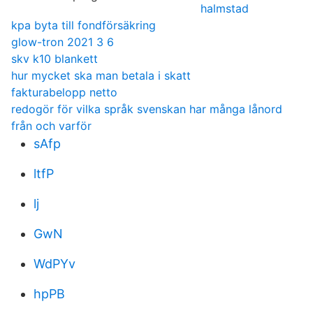
halmstad
kpa byta till fondförsäkring
glow-tron 2021 3 6
skv k10 blankett
hur mycket ska man betala i skatt
fakturabelopp netto
redogör för vilka språk svenskan har många lånord
från och varför
sAfp
ltfP
lj
GwN
WdPYv
hpPB