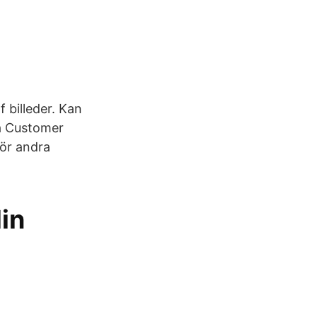
 billeder. Kan
sa Customer
för andra
din