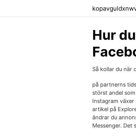
kopavguldxnw
Hur du
Facebo
Så kollar du när
på partnerns tids
störst andel som
Instagram växer 
artikel på Explor
ändrar du annons
Messenger. Det s