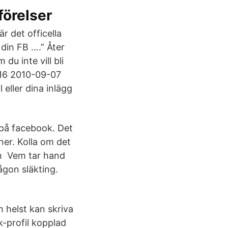
förelser
r det officella
din FB ….” Åter
 du inte vill bli
-16 2010-09-07
 eller dina inlägg
n på facebook. Det
er. Kolla om det
ch Vem tar hand
ågon släkting.
m helst kan skriva
k-profil kopplad