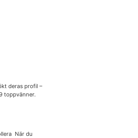
t deras profil –
 9 toppvänner.
ollera När du