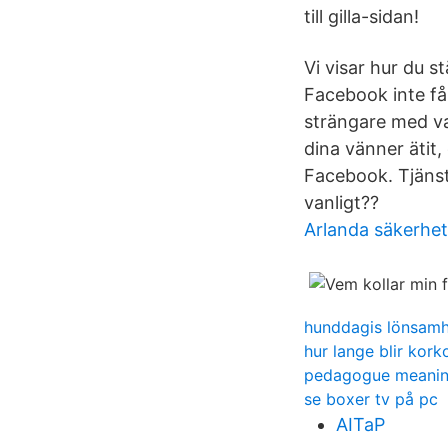
till gilla-sidan!
Vi visar hur du s
Facebook inte får
strängare med va
dina vänner ätit
Facebook. Tjänst
vanligt??
Arlanda säkerhet
hunddagis lönsam
hur lange blir kork
pedagogue meani
se boxer tv på pc
AITaP