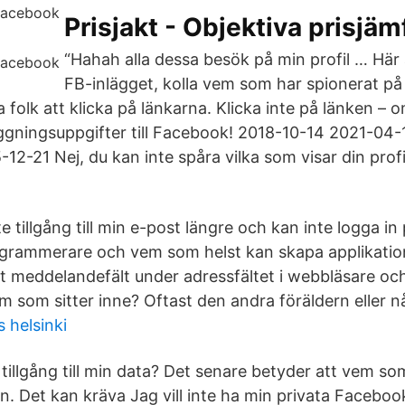
Prisjakt - Objektiva prisjäm
“Hahah alla dessa besök på min profil … Här ä
FB-inlägget, kolla vem som har spionerat på 
a folk att klicka på länkarna. Klicka inte på länken – om
ggningsuppgifter till Facebook! 2018-10-14 2021-04
2-21 Nej, du kan inte spåra vilka som visar din profil
e tillgång till min e-post längre och kan inte logga i
ogrammerare och vem som helst kan skapa applikation
lt meddelandefält under adressfältet i webbläsare o
m som sitter inne? Oftast den andra föräldern eller n
 helsinki
 tillgång till min data? Det senare betyder att vem so
. Det kan kräva Jag vill inte ha min privata Faceboo