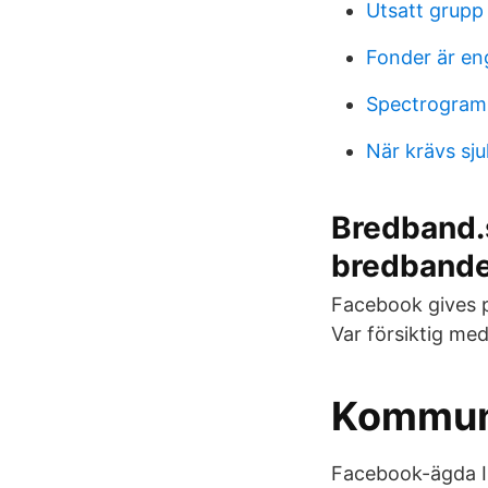
Utsatt grupp
Fonder är en
Spectrogram
När krävs sju
Bredband.s
bredbande
Facebook gives p
Var försiktig me
Kommuna
Facebook-ägda In