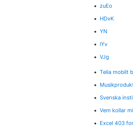
zuEo
HDvK
YN
lYv
VJg
Telia mobilt
Musikprodukt
Svenska insti
Vem kollar m
Excel 403 fo