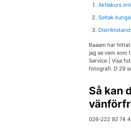
Aktiekurs onl
Soltak kunga
Distriktstand
Baaam har hittat 
jag se vem som t
Service | Visa fo
fotografi. D 29 s
Så kan d
vänförf
026-222 92 74 4