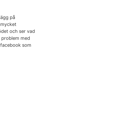
nlägg på
t mycket
ödet och ser vad
ch problem med
n facebook som