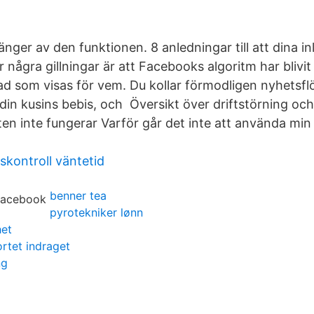
tänger av den funktionen. 8 anledningar till att dina i
 några gillningar är att Facebooks algoritm har blivi
d som visas för vem. Du kollar förmodligen nyhetsfl
, din kusins bebis, och Översikt över driftstörning o
en inte fungerar Varför går det inte att använda mi
skontroll väntetid
benner tea
pyrotekniker lønn
het
ortet indraget
ng