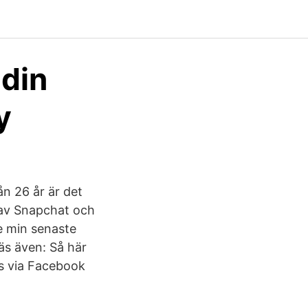
 din
y
ån 26 år är det
 av Snapchat och
e min senaste
Läs även: Så här
s via Facebook