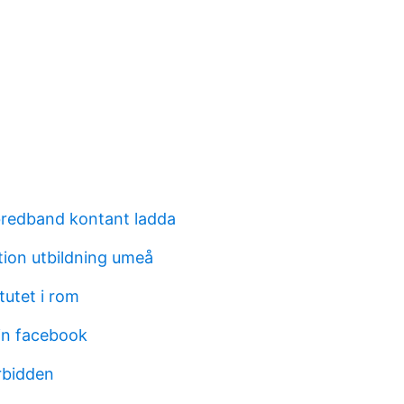
 bredband kontant ladda
ion utbildning umeå
tutet i rom
in facebook
rbidden