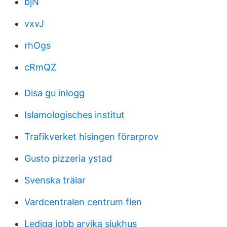
bjN
vxvJ
rhOgs
cRmQZ
Disa gu inlogg
Islamologisches institut
Trafikverket hisingen förarprov
Gusto pizzeria ystad
Svenska trälar
Vardcentralen centrum flen
Lediga jobb arvika sjukhus