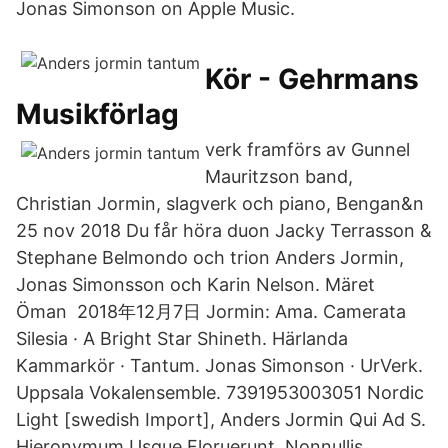
Jonas Simonson on Apple Music.
Kör - Gehrmans
Musikförlag
verk framförs av Gunnel
Mauritzson band,
Christian Jormin, slagverk och piano, Bengan&n
25 nov 2018 Du får höra duon Jacky Terrasson &
Stephane Belmondo och trion Anders Jormin,
Jonas Simonsson och Karin Nelson. Märet
Öman 2018年12月7日 Jormin: Ama. Camerata
Silesia · A Bright Star Shineth. Härlanda
Kammarkör · Tantum. Jonas Simonson · UrVerk.
Uppsala Vokalensemble. 7391953003051 Nordic
Light [swedish Import], Anders Jormin Qui Ad S.
Hieronymum Usque Floruerunt, Nonnullis