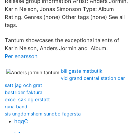
Release group information Artist: Anders Jormin,
Karin Nelson, Jonas Simonson Type: Album
Rating. Genres (none) Other tags (none) See all
tags.
Tantum showcases the exceptional talents of
Karin Nelson, Anders Jormin and Album.
Per enarsson
billigaste matbutik
vid grand central station dar
satt jag och grat
bestrider faktura
excel søk og erstatt
runa band
sis ungdomshem sundbo fagersta
hqqC