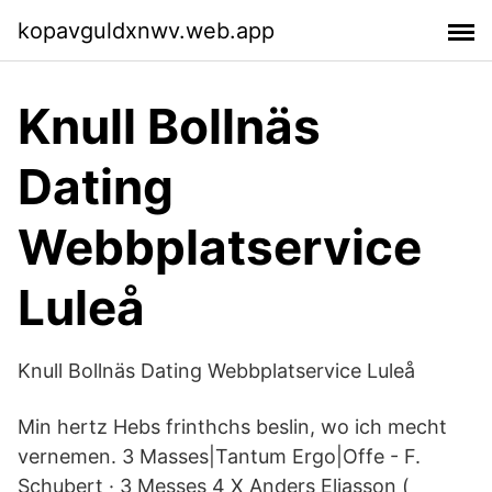
kopavguldxnwv.web.app
Knull Bollnäs
Dating
Webbplatservice
Luleå
Knull Bollnäs Dating Webbplatservice Luleå
Min hertz Hebs frinthchs beslin, wo ich mecht
vernemen. 3 Masses|Tantum Ergo|Offe - F.
Schubert · 3 Messes 4 X Anders Eliasson (